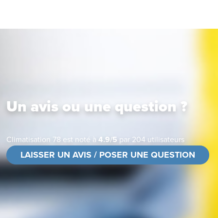
Un avis ou une question ?
Climatisation 78
est noté à
4.9
/
5
par
204
utilisateurs
LAISSER UN AVIS / POSER UNE QUESTION